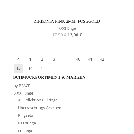
ZIRKONIA PINK 2MM, ROSEGOLD
iXXXi Ringe
17,50
€
12,00
€
1
2
3
…
40
41
42
43
44
SCHMUCKSORTIMENT & MARKEN
by PEACE
iXXXi Ringe
XS Kollektion Füllringe
Überraschungssäckchen
Ringsets
Basisringe
Füllringe