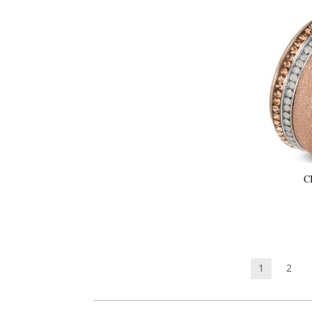
C
1
2