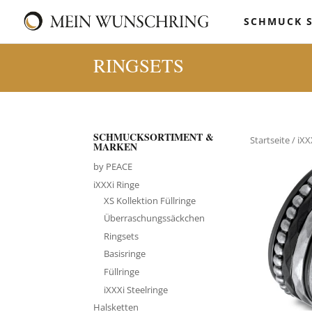
SCHMUCK 
RINGSETS
SCHMUCKSORTIMENT &
Startseite
/
iXX
MARKEN
by PEACE
iXXXi Ringe
XS Kollektion Füllringe
Überraschungssäckchen
Ringsets
Basisringe
Füllringe
iXXXi Steelringe
Halsketten