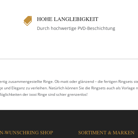
HOHE LANGLEBIGKEIT

Durch hochwertige PVD-Beschichtung
 fertig zusammengestellte Ringe. Ob matt oder glänzend – die fertigen Ringsets s
e und Eleganz zu verleihen. Natürlich können Sie die Ringsets auch als Vorlage 
Möglichkeiten der ixxxi Ringe sind schier grenzenlos!
IN-WUNSCHRING SHOP
SORTIMENT & MARKEN