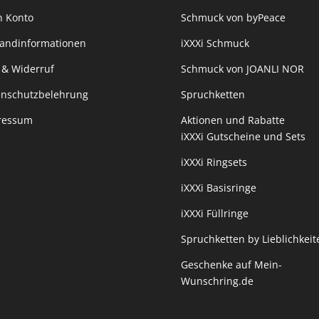
n Konto
Schmuck von byPeace
sandinformationen
iXXXi Schmuck
 & Widerruf
Schmuck von JOANLI NOR
enschutzbelehrung
Spruchketten
ressum
Aktionen und Rabatte
iXXXi Gutscheine und Sets
iXXXi Ringsets
iXXXi Basisringe
iXXXi Füllringe
Spruchketten by Lieblichkeit
Geschenke auf Mein-
Wunschring.de